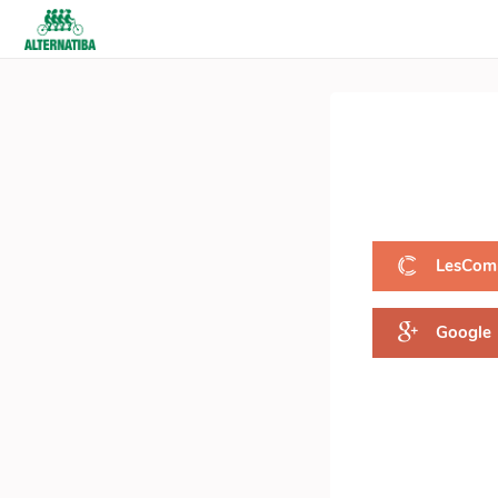
LesCom
Google